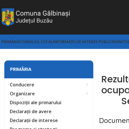
PRIMĂRIA
CONSILIUL LOCAL
INFORMAȚII DE INTERES PUBLIC
MONITOR
PRIMĂRIA
Rezult
Conducere
ocupa
Organizare
S
Dispoziții ale primarului
Declarații de avere
Documen
Declarații de interese