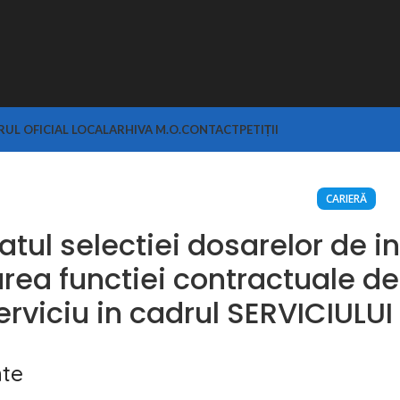
UL OFICIAL LOCAL
ARHIVA M.O.
CONTACT
PETIȚII
CARIERĂ
atul selectiei dosarelor de i
rea functiei contractuale d
erviciu in cadrul SERVICIUL
te