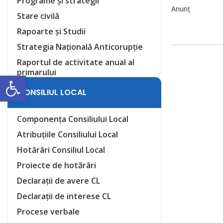
Programe și strategii
Anunț
Stare civilă
Rapoarte și Studii
Strategia Națională Anticorupție
Raportul de activitate anual al
primarului
Deschide bara de unelte
CONSILIUL LOCAL
Componența Consiliului Local
Atribuțiile Consiliului Local
Hotărâri Consiliul Local
Proiecte de hotărâri
Declarații de avere CL
Declarații de interese CL
Procese verbale