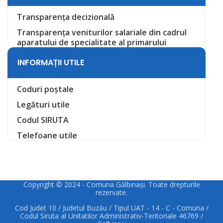
Transparența decizională
Transparența veniturilor salariale din cadrul
aparatului de specialitate al primarului
INFORMAȚII UTILE
Coduri poștale
Legături utile
Codul SIRUTA
Telefoane utile
Copyright © 2024 - Comuna Gălbinași. Toate drepturile
rezervate.
Cod Judet 10 / Judetul Buzău / Tipul UAT - 14 - C - Comuna /
Codul Siruta al Unitatilor Administrativ-Teritoriale 46769 /