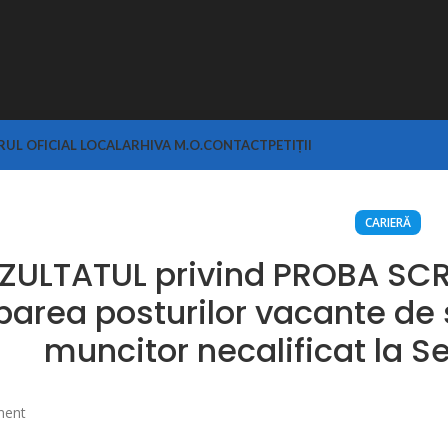
UL OFICIAL LOCAL
ARHIVA M.O.
CONTACT
PETIȚII
CARIERĂ
ZULTATUL privind PROBA SCRI
area posturilor vacante de s
muncitor necalificat la Se
ment