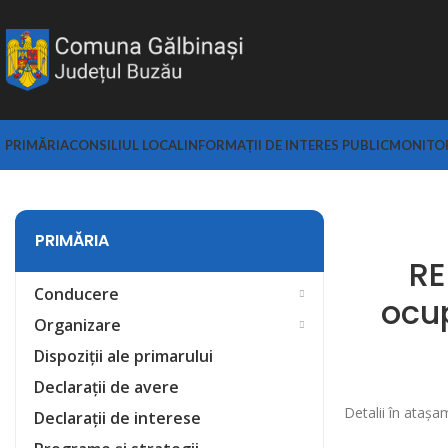
PRIMĂRIA
CONSILIUL LOCAL
INFORMAȚII DE INTERES PUBLIC
MONITOR
PRIMĂRIA
RE
Conducere
ocup
Organizare
Dispoziții ale primarului
Declarații de avere
Detalii în atașa
Declarații de interese