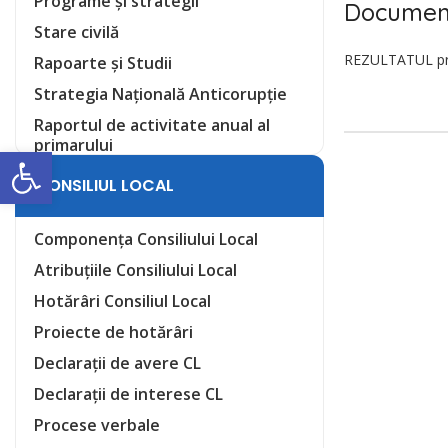
Programe și strategii
Documen
Stare civilă
REZULTATUL priv
Rapoarte și Studii
Strategia Națională Anticorupție
Raportul de activitate anual al
primarului
Deschide bara de unelte
CONSILIUL LOCAL
Componența Consiliului Local
Atribuțiile Consiliului Local
Hotărâri Consiliul Local
Proiecte de hotărâri
Declarații de avere CL
Declarații de interese CL
Procese verbale