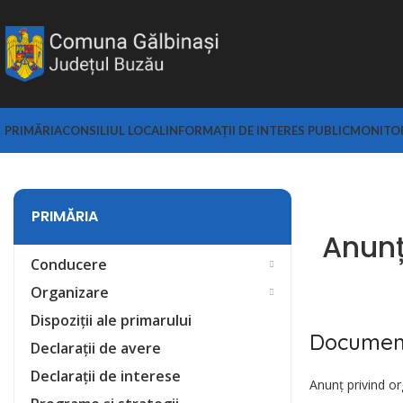
PRIMĂRIA
CONSILIUL LOCAL
INFORMAȚII DE INTERES PUBLIC
MONITOR
PRIMĂRIA
Anunț
Conducere
Organizare
Dispoziții ale primarului
Documen
Declarații de avere
Declarații de interese
Anunț privind or