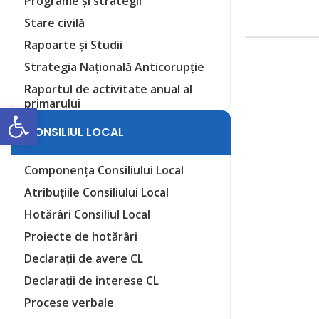
Programe și strategii
Stare civilă
Rapoarte și Studii
Strategia Națională Anticorupție
Raportul de activitate anual al
primarului
Deschide bara de unelte
CONSILIUL LOCAL
Componența Consiliului Local
Atribuțiile Consiliului Local
Hotărâri Consiliul Local
Proiecte de hotărâri
Declarații de avere CL
Declarații de interese CL
Procese verbale