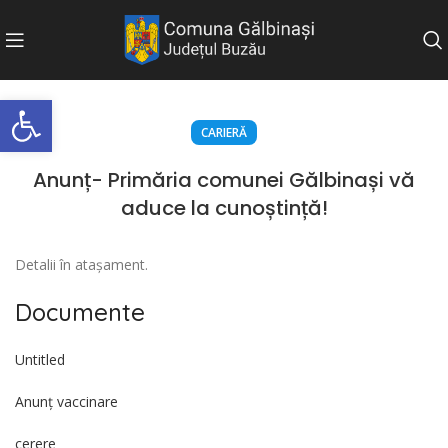
Deschide bara de unelte
CARIERĂ
Anunț- Primăria comunei Gălbinași vă
aduce la cunoștință!
Detalii în atașament.
Documente
Untitled
Anunț vaccinare
cerere