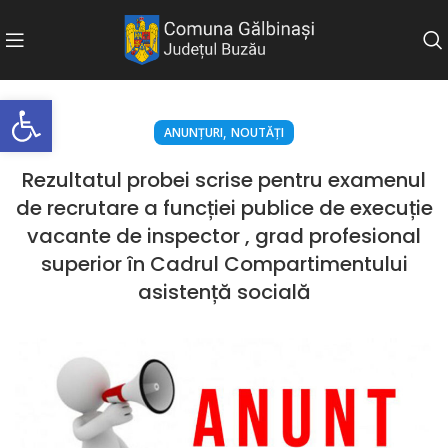
Deschide bara de unelte
,
ANUNȚURI
NOUTĂȚI
Rezultatul probei scrise pentru examenul
de recrutare a funcției publice de execuție
vacante de inspector , grad profesional
superior în Cadrul Compartimentului
asistență socială