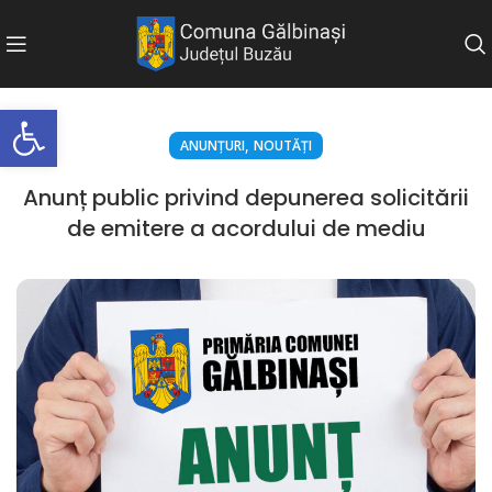
Deschide bara de unelte
,
ANUNȚURI
NOUTĂȚI
Anunț public privind depunerea solicitării
de emitere a acordului de mediu