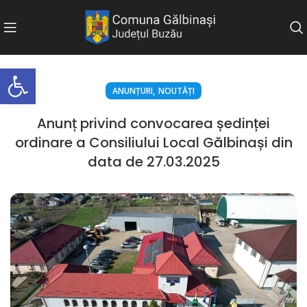
Deschide bara de unelte
,
ANUNȚURI
NOUTĂȚI
Anunț privind convocarea ședinței
ordinare a Consiliului Local Gălbinași din
data de 27.03.2025